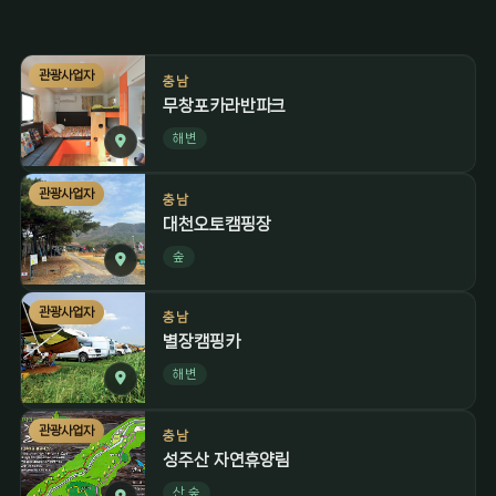
관광사업자
충남
무창포카라반파크
해변
관광사업자
충남
대천오토캠핑장
숲
관광사업자
충남
별장캠핑카
해변
관광사업자
충남
성주산 자연휴양림
산,숲