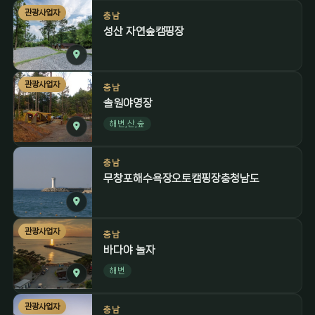
관광사업자
충남
성산 자연숲캠핑장
관광사업자
충남
솔원야영장
해변,산,숲
충남
무창포해수욕장오토캠핑장충청남도
관광사업자
충남
바다야 놀자
해변
관광사업자
충남