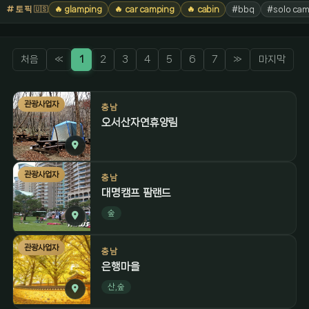
토픽
🔥 glamping
🔥 car camping
🔥 cabin
#bbq
#solo cam
🇺🇸
처음
«
1
2
3
4
5
6
7
»
마지막
관광사업자
충남
오서산자연휴양림
관광사업자
충남
대명캠프 팜랜드
숲
관광사업자
충남
은행마을
산,숲