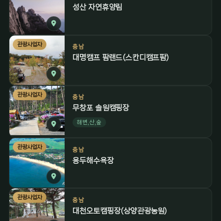
성산 자연휴양림
관광사업자
충남
대명캠프 팜랜드(스칸디캠프팜)
관광사업자
충남
무창포 솔원캠핑장
해변,산,숲
관광사업자
충남
용두해수욕장
관광사업자
충남
대천오토캠핑장(상양관광농원)