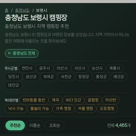
홈
충청남도
보령시
충청남도 보령시 캠핑장
충청남도 보령시 지역 캠핑장 추천
충청남도 보령시 의 캠핑장과 야영장 정보를 모았습니다. 지역 가까이서 떠나는
짧은 여행에 어울리는 곳을 찾아보세요.
충청남도 전체
천안시
공주시
아산시
서산시
논산시
계룡시
시군별
당진시
금산군
부여군
서천군
청양군
홍성군
예산군
태안군
반려동물 동반
계곡
바다 인근
글램핑
카라반
테마별
낚시 가능
물놀이 가능
가족 캠핑
커플 캠핑
오토캠핑
추천순
이름순
조회순
전체
4,465
개