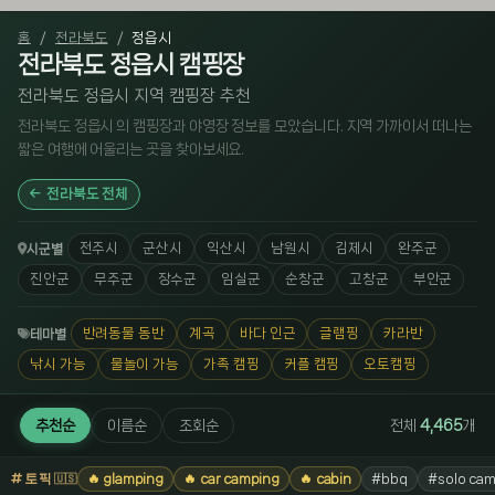
홈
전라북도
정읍시
전라북도 정읍시 캠핑장
전라북도 정읍시 지역 캠핑장 추천
전라북도 정읍시 의 캠핑장과 야영장 정보를 모았습니다. 지역 가까이서 떠나는
짧은 여행에 어울리는 곳을 찾아보세요.
전라북도 전체
전주시
군산시
익산시
남원시
김제시
완주군
시군별
진안군
무주군
장수군
임실군
순창군
고창군
부안군
반려동물 동반
계곡
바다 인근
글램핑
카라반
테마별
낚시 가능
물놀이 가능
가족 캠핑
커플 캠핑
오토캠핑
추천순
이름순
조회순
전체
4,465
개
토픽
🔥 glamping
🔥 car camping
🔥 cabin
#bbq
#solo cam
🇺🇸