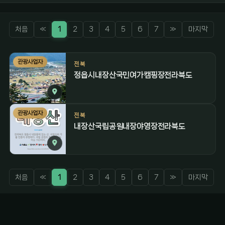
처음
«
1
2
3
4
5
6
7
»
마지막
관광사업자
전북
정읍시내장산국민여가캠핑장전라북도
관광사업자
전북
내장산국립공원내장야영장전라북도
처음
«
1
2
3
4
5
6
7
»
마지막
감성 캠핑 큐레이터
진짜 감성은, 나를 아는 것