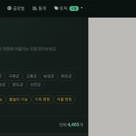
글로벌
통계
토픽
8월
은 여행에 어울리는 곳을 찾아보세요.
군
구례군
고흥군
보성군
화순군
성군
완도군
신안군
능
물놀이 가능
가족 캠핑
커플 캠핑
전체
4,465
개