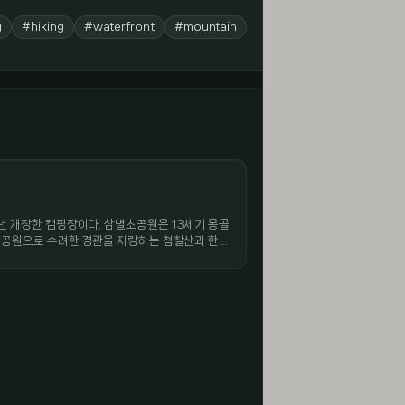
g
#hiking
#waterfront
#mountain
년 개장한 캠핑장이다. 삼별초공원은 13세기 몽골
의 공원으로 수려한 경관을 자랑하는 첨찰산과 한국
은 3동 7실로 이루어져 있고 사이트는 총 14면
가 커 사이트 간 간격이 넓은 편이라 옆 텐트와 부
두 설치 할 수 있을 만큼 넓다. 내부시설은 공동
한편, 파크 골프장도 조성되어
도역사관, 운림예술촌 등 진도의 유명한 유적, 명승
하기 좋다.