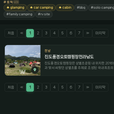
토픽
🇺🇸
🔥 glamping
🔥 car camping
🔥 cabin
#bbq
#solo campin
#family camping
#rv site
처음
«
1
2
3
4
5
6
7
»
마지막
전남
진도풍경오토캠핑장전라남도
진도풍경오토캠핑장은 삼별초공원 내 위치한 2016
과 맞서 싸웠던 삼별초를 주제로 조성된 국내 최초
남종화의 성지인 운림산방 자락에 자리 잡고 있다. 이곳은 전통한옥이 있어 숙박을 할 수도 있고 자동
차야영장사이트에서 캠핑을 즐길 수도 있다. 전통한옥
이며 데크로 구성되어 있다. 특히 데크 사이트는 크기
딪칠 염려를 하지 않아도 되고 웬만한 대형 텐트는 모
처음
«
1
2
3
4
5
6
7
»
마지막
취사장, 공중화장실, 공중샤워장, 운동장, 산림욕장(정자, 평상)이 있다. 
있어 캠핑과 함께 골프를 즐길 수도 있고 쌍계사, 진
지가 가까이 있어 진도 관광의 베이스캠프로도 활용