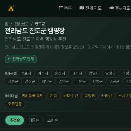
목록
전체 지도
캠낚지도
홈
전라남도
진도군
전라남도 진도군 캠핑장
전라남도 진도군 지역 캠핑장 추천
전라남도 진도군 의 캠핑장과 야영장 정보를 모았습니다. 지역 가까이서 떠나는 짧
전라남도 전체
목포시
여수시
순천시
나주시
광양시
담양군
곡성
시군별
장흥군
강진군
해남군
영암군
무안군
함평군
영광군
장
반려동물 동반
계곡
바다 인근
글램핑
카라반
낚시 가
테마별
오토캠핑
추천순
이름순
조회순