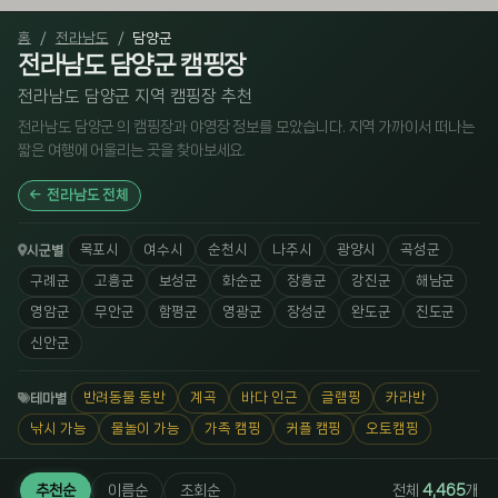
홈
전라남도
담양군
전라남도 담양군 캠핑장
전라남도 담양군 지역 캠핑장 추천
전라남도 담양군 의 캠핑장과 야영장 정보를 모았습니다. 지역 가까이서 떠나는
짧은 여행에 어울리는 곳을 찾아보세요.
전라남도 전체
목포시
여수시
순천시
나주시
광양시
곡성군
시군별
구례군
고흥군
보성군
화순군
장흥군
강진군
해남군
영암군
무안군
함평군
영광군
장성군
완도군
진도군
신안군
반려동물 동반
계곡
바다 인근
글램핑
카라반
테마별
낚시 가능
물놀이 가능
가족 캠핑
커플 캠핑
오토캠핑
추천순
이름순
조회순
전체
4,465
개