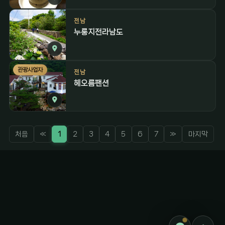
전남
누룽지전라남도
관광사업자
전남
헤오름팬션
처음
«
1
2
3
4
5
6
7
»
마지막
감성 캠핑 큐레이터
진짜 감성은, 나를 아는 것