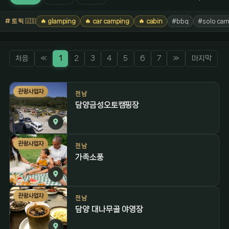
토픽
🔥 glamping
🔥 car camping
🔥 cabin
#bbq
#solo cam
🇺🇸
처음
«
1
2
3
4
5
6
7
»
마지막
관광사업자
전남
담양금성오토캠핑장
관광사업자
전남
가족소풍
관광사업자
전남
담양 대나무골 야영장