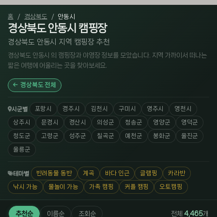
홈
경상북도
안동시
경상북도 안동시 캠핑장
경상북도 안동시 지역 캠핑장 추천
경상북도 안동시 의 캠핑장과 야영장 정보를 모았습니다. 지역 가까이서 떠나는
짧은 여행에 어울리는 곳을 찾아보세요.
경상북도 전체
포항시
경주시
김천시
구미시
영주시
영천시
시군별
상주시
문경시
경산시
의성군
청송군
영양군
영덕군
청도군
고령군
성주군
칠곡군
예천군
봉화군
울진군
울릉군
반려동물 동반
계곡
바다 인근
글램핑
카라반
테마별
낚시 가능
물놀이 가능
가족 캠핑
커플 캠핑
오토캠핑
추천순
이름순
조회순
전체
4,465
개