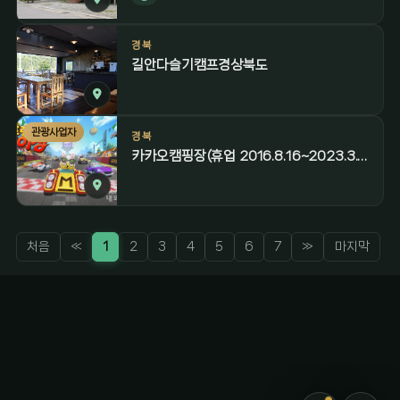
경북
길안다슬기캠프경상북도
관광사업자
경북
카카오캠핑장(휴업 2016.8.16~2023.3.16)
처음
«
1
2
3
4
5
6
7
»
마지막
감성 캠핑 큐레이터
진짜 감성은, 나를 아는 것