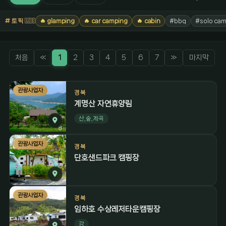
토픽
🔥 glamping
🔥 car camping
🔥 cabin
#bbq
#solo cam
🇺🇸
처음
«
1
2
3
4
5
6
7
»
마지막
관광사업자
경북
계명산 자연휴양림
산,숲,계곡
관광사업자
경북
단호샌드파크 캠핑장
관광사업자
경북
임하호 수상레저타운캠핑장
강