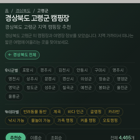
홈
경상북도
고령군
경상북도 고령군 캠핑장
경상북도 고령군 지역 캠핑장 추천
경상북도 고령군 의 캠핑장과 야영장 정보를 모았습니다. 지역 가까이서 떠나는
짧은 여행에 어울리는 곳을 찾아보세요.
경상북도 전체
포항시
경주시
김천시
안동시
구미시
영주시
시군별
영천시
상주시
문경시
경산시
의성군
청송군
영양군
영덕군
청도군
성주군
칠곡군
예천군
봉화군
울진군
울릉군
반려동물 동반
계곡
바다 인근
글램핑
카라반
테마별
낚시 가능
물놀이 가능
가족 캠핑
커플 캠핑
오토캠핑
추천순
이름순
조회순
전체
4,465
개