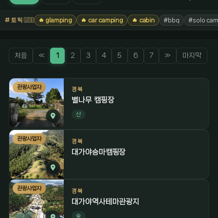
토픽
🔥 glamping
🔥 car camping
🔥 cabin
#bbq
#solo cam
🇺🇸
처음
«
1
2
3
4
5
6
7
»
마지막
관광사업자
경북
별나무 캠핑장
산
관광사업자
경북
대가야승마캠핑장
관광사업자
경북
대가야역사테마관광지
숲