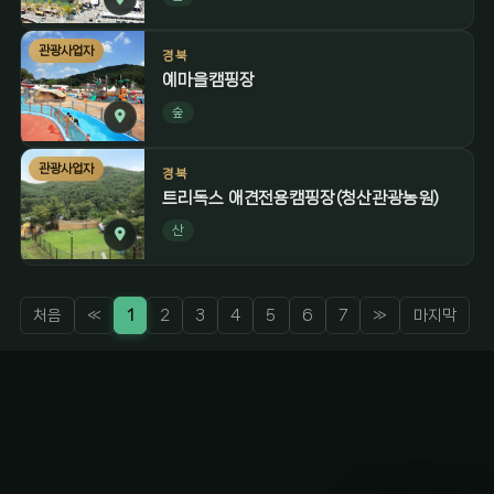
관광사업자
경북
예마을캠핑장
숲
관광사업자
경북
트리독스 애견전용캠핑장(청산관광농원)
산
처음
«
1
2
3
4
5
6
7
»
마지막
감성 캠핑 큐레이터
진짜 감성은, 나를 아는 것