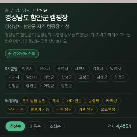
홈
경상남도
함안군
경상남도 함안군 캠핑장
경상남도 함안군 지역 캠핑장 추천
경상남도 함안군 의 캠핑장과 야영장 정보를 모았습니다. 지역 가까이서 떠나는
짧은 여행에 어울리는 곳을 찾아보세요.
경상남도 전체
창원시
진주시
통영시
사천시
김해시
밀양시
시군별
거제시
양산시
의령군
창녕군
고성군
남해군
하동군
산청군
함양군
거창군
합천군
반려동물 동반
계곡
바다 인근
글램핑
카라반
테마별
낚시 가능
물놀이 가능
가족 캠핑
커플 캠핑
오토캠핑
추천순
이름순
조회순
전체
4,465
개