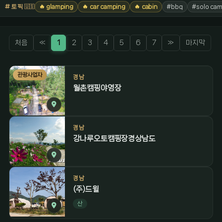
토픽
🔥 glamping
🔥 car camping
🔥 cabin
#bbq
#solo cam
🇺🇸
처음
«
1
2
3
4
5
6
7
»
마지막
관광사업자
경남
월촌캠핑야영장
경남
강나루오토캠핑장경상남도
경남
(주)드윌
산