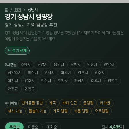
홈
경기
성남시
경기 성남시 캠핑장
경기 성남시 지역 캠핑장 추천
경기 성남시 의 캠핑장과 야영장 정보를 모았습니다. 지역 가까이서 떠나는 짧은
여행에 어울리는 곳을 찾아보세요.
경기 전체
수원시
고양시
용인시
부천시
안산시
안양시
시군별
남양주시
화성시
평택시
파주시
김포시
광주시
이천시
양주시
안성시
포천시
하남시
여주시
양평군
가평군
연천군
반려동물 동반
계곡
바다 인근
글램핑
카라반
테마별
낚시 가능
물놀이 가능
가족 캠핑
커플 캠핑
오토캠핑
추천순
이름순
조회순
전체
4,465
개