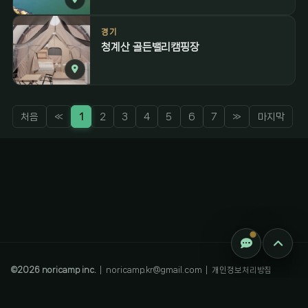
경기
청계산 골든밸리캠핑장
처음
«
1
2
3
4
5
6
7
»
마지막
감성 캠핑 큐레이터
진짜 감성은, 나를 아는 것
©
2026
noricamp inc.
|
noricamp.kr@gmail.com
|
개인정보처리방침
Select Language
▼