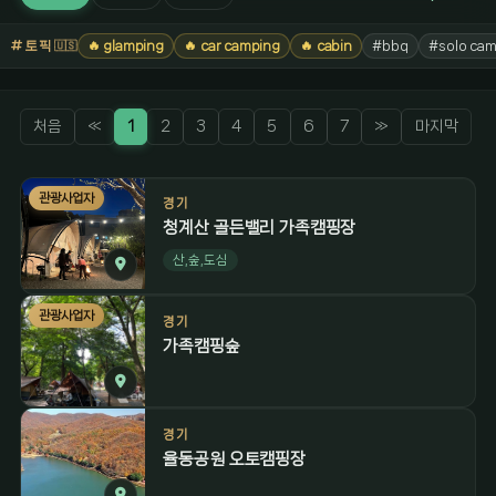
토픽
🔥 glamping
🔥 car camping
🔥 cabin
#bbq
#solo cam
🇺🇸
처음
«
1
2
3
4
5
6
7
»
마지막
관광사업자
경기
청계산 골든밸리 가족캠핑장
산,숲,도심
관광사업자
경기
가족캠핑숲
경기
율동공원 오토캠핑장