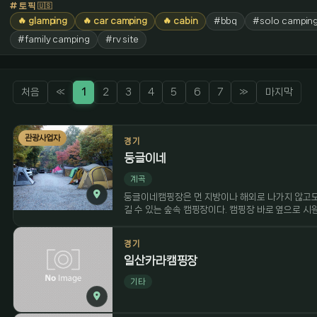
토픽
🇺🇸
🔥 glamping
🔥 car camping
🔥 cabin
#bbq
#solo campin
#family camping
#rv site
처음
«
1
2
3
4
5
6
7
»
마지막
관광사업자
경기
둥글이네
계곡
둥글이네캠핑장은 먼 지방이나 해외로 나가지 않고도
길 수 있는 숲속 캠핑장이다. 캠핑장 바로 옆으로 시
둥글이네캠핑장은 모두 20면의 파쇄석 사이트로 이뤄
전한 숲속에다 바로 옆으로 계곡이 흘러서 자연 그대
경기
로 내려가 물놀이가 가능하다. 캠핑장에서 계곡으로 내
일산카라캠핑장
대시설로 매점, 화장실, 샤워장 등이 갖춰져 있다. 
기타