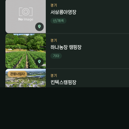
경기
서삼릉야영장
산/계곡
경기
하나농장 캠핑장
기타
관광사업자
경기
킨텍스캠핑장
도심
고양시 일산킨텍스 제2전시장 내에 위치한 킨텍스캠
©
2026
noricamp inc.
|
noricamp.kr@gmail.com
|
개인정
다. 서울에서 약 1시간 내에 갈 수 있고 일산 중심
서 운영해 관리상태가 매우 뛰어나다. 킨텍스캠핑장은 오토캠핑존 25면, 시민가족캠핑존 45면, 카라
반존 16면 등으로 이뤄져 있다. 사이트가 널찍해서 
관광사업자
경기
서 즐기는 휴식이라는 느낌을 갖게 해준다. 킨텍스캠핑장에서 불과 10분 거리에 대형마트가 자리 잡
북한산농바위캠핑장경기
고 있어 캠핑 음식이나 용품을 구입하기에도 좋다. 오토캠핑장에서는 사이트 바로 옆에 주차를 할 수