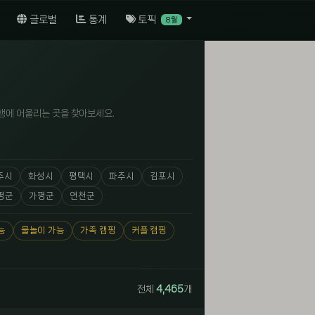
글로벌
통계
토픽
8월
행에 어울리는 곳을 찾아보세요.
주시
화성시
평택시
파주시
김포시
평군
가평군
연천군
능
물놀이 가능
가족 캠핑
커플 캠핑
전체
4,465
개