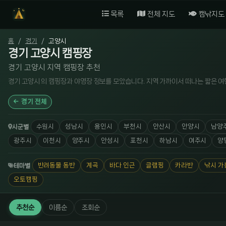
목록
전체 지도
캠낚지도
홈
경기
고양시
경기 고양시 캠핑장
경기 고양시 지역 캠핑장 추천
경기 고양시 의 캠핑장과 야영장 정보를 모았습니다. 지역 가까이서 떠나는 짧은 여
경기 전체
수원시
성남시
용인시
부천시
안산시
안양시
남양
시군별
광주시
이천시
양주시
안성시
포천시
하남시
여주시
양
반려동물 동반
계곡
바다 인근
글램핑
카라반
낚시 가
테마별
오토캠핑
추천순
이름순
조회순