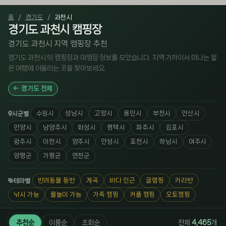
홈
경기도
과천시
경기도 과천시 캠핑장
경기도 과천시 지역 캠핑장 추천
경기도 과천시 의 캠핑장과 야영장 정보를 모았습니다. 지역 가까이서 떠나는 짧
은 여행에 어울리는 곳을 찾아보세요.
경기도 전체
수원시
성남시
고양시
용인시
부천시
안산시
시군별
안양시
남양주시
화성시
평택시
파주시
김포시
광주시
이천시
양주시
안성시
포천시
하남시
여주시
양평군
가평군
연천군
반려동물 동반
계곡
바다 인근
글램핑
카라반
테마별
낚시 가능
물놀이 가능
가족 캠핑
커플 캠핑
오토캠핑
추천순
이름순
조회순
전체
4,465
개