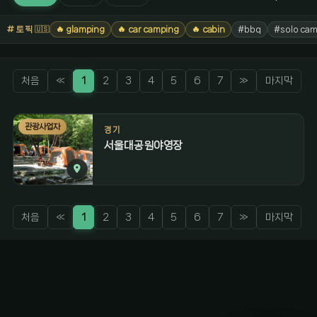
토픽
🔥 glamping
🔥 car camping
🔥 cabin
#bbq
#solo cam
🇺🇸
처음
«
1
2
3
4
5
6
7
»
마지막
관광사업자
경기
서울대공원야영장
처음
«
1
2
3
4
5
6
7
»
마지막
감성 캠핑 큐레이터
진짜 감성은, 나를 아는 것