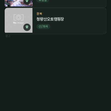
경북
청량산오토캠핑장
산/계곡
광고