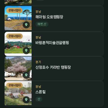
관광사업자
경남
해마원 오토캠핑장
해변,산
관광사업자
경남
바람흔적미술관글램핑
경기
산정호수 카라반 캠핑장
관광사업자
경남
스톤힐
산