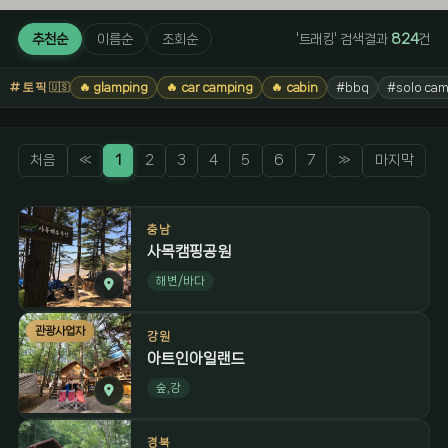
추천순
이름순
조회순
'트래킹' 검색결과
824
건
토픽
🔥 glamping
🔥 car camping
🔥 cabin
#bbq
#solo cam
🇺🇸
처음
«
1
2
3
4
5
6
7
»
마지막
충남
사목캠핑공원
해변/바다
관광사업자
강원
아트인아일랜드
숲,강
경북